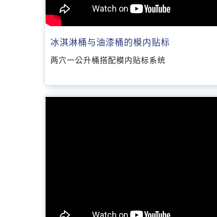
冰淇淋桶与油漆桶的模内贴标
两穴一公升桶搭配模内贴标系统