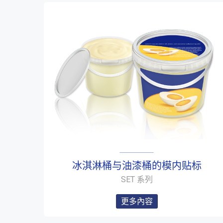
冰淇淋桶与油漆桶的模内贴标
SET 系列
更多內容