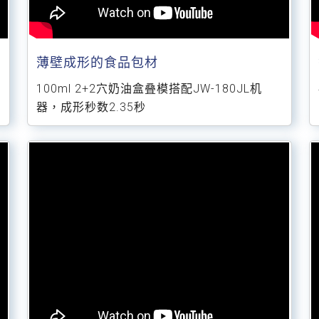
薄壁成形的食品包材
100ml 2+2穴奶油盒叠模搭配JW-180JL机
器，成形秒数2.35秒