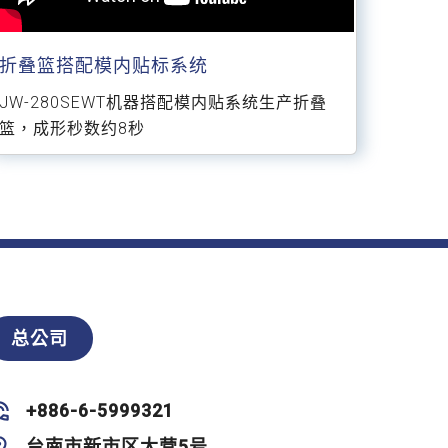
折叠篮搭配模内贴标系统
JW-280SEWT机器搭配模内贴系统生产折叠
篮，成形秒数约8秒
总公司
+886-6-5999321
台南市新市区大营5号