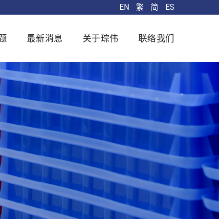
EN
繁
简
ES
题
最新消息
关于琮伟
联络我们