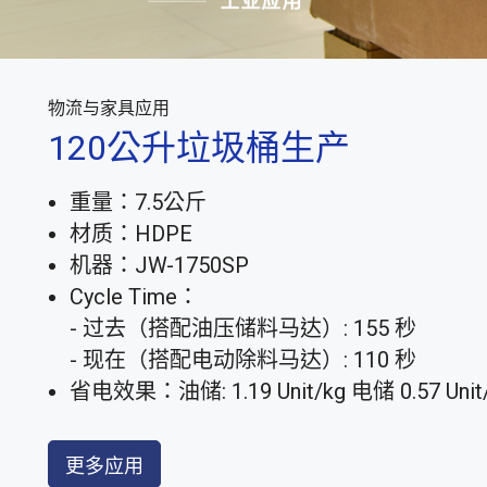
物流与家具应用
120公升垃圾桶生产
重量：7.5公斤
材质：HDPE
机器：JW-1750SP
Cycle Time：
- 过去（搭配油压储料马达）: 155 秒
- 现在（搭配电动除料马达）: 110 秒
省电效果：油储: 1.19 Unit/kg 电储 0.57 Unit
更多应用