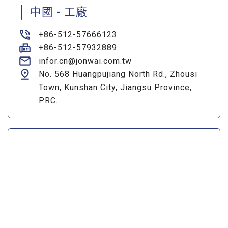
中國 - 工廠
+86-512-57666123
+86-512-57932889
infor.cn@jonwai.com.tw
No. 568 Huangpujiang North Rd., Zhousi
Town, Kunshan City, Jiangsu Province,
PRC.